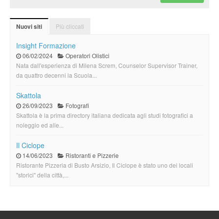
Più cliccati
Nuovi siti
Insight Formazione
06/02/2024
Operatori Olistici
Nata dall'esperienza di Milena Screm, Counselor Supervisor Trainer,
da quattro decenni la Scuola...
Skattola
26/09/2023
Fotografi
Skattola è la prima directory italiana dedicata agli studi fotografici a
noleggio ed alle...
Il Ciclope
14/06/2023
Ristoranti e Pizzerie
Ristorante Pizzeria di Busto Arsizio, Il Ciclope è stato uno dei locali
"storici" della città,...