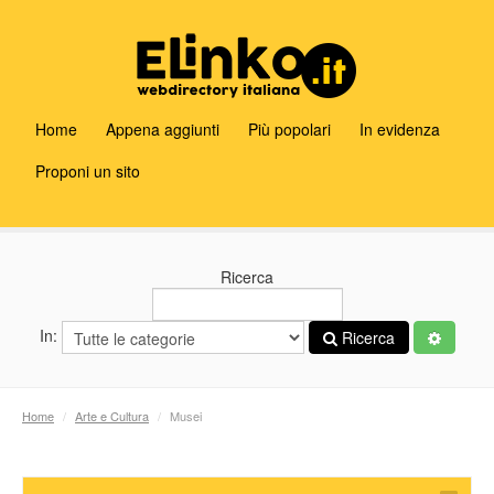
Home
Appena aggiunti
Più popolari
In evidenza
Proponi un sito
Ricerca
In:
Ricerca
Home
/
Arte e Cultura
/
Musei