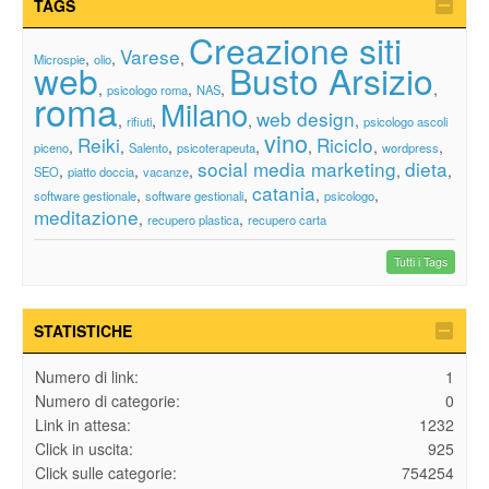
TAGS
Creazione siti
Varese
,
,
,
Microspie
olio
web
Busto Arsizio
,
,
,
,
psicologo roma
NAS
roma
Milano
web design
,
,
,
,
rifiuti
psicologo ascoli
vino
Reiki
Riciclo
,
,
,
,
,
,
,
piceno
Salento
psicoterapeuta
wordpress
social media marketing
dieta
,
,
,
,
,
SEO
piatto doccia
vacanze
catania
,
,
,
,
software gestionale
software gestionali
psicologo
meditazione
,
,
recupero plastica
recupero carta
Tutti i Tags
STATISTICHE
Numero di link:
1
Numero di categorie:
0
Link in attesa:
1232
Click in uscita:
925
Click sulle categorie:
754254