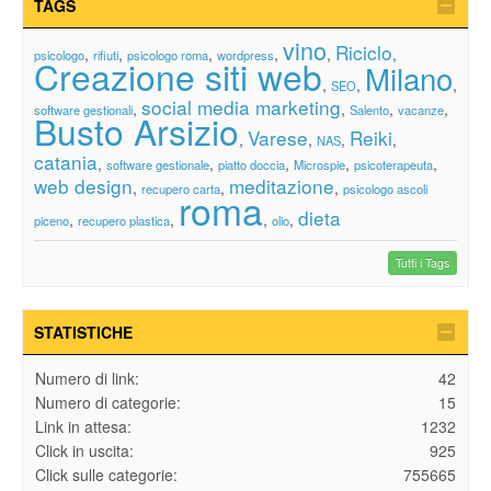
TAGS
vino
Riciclo
,
,
,
,
,
,
psicologo
rifiuti
psicologo roma
wordpress
Creazione siti web
Milano
,
,
,
SEO
social media marketing
,
,
,
,
software gestionali
Salento
vacanze
Busto Arsizio
Varese
Reiki
,
,
,
,
NAS
catania
,
,
,
,
,
software gestionale
piatto doccia
Microspie
psicoterapeuta
web design
meditazione
,
,
,
recupero carta
psicologo ascoli
roma
dieta
,
,
,
,
piceno
recupero plastica
olio
Tutti i Tags
STATISTICHE
Numero di link:
42
Numero di categorie:
15
Link in attesa:
1232
Click in uscita:
925
Click sulle categorie:
755665