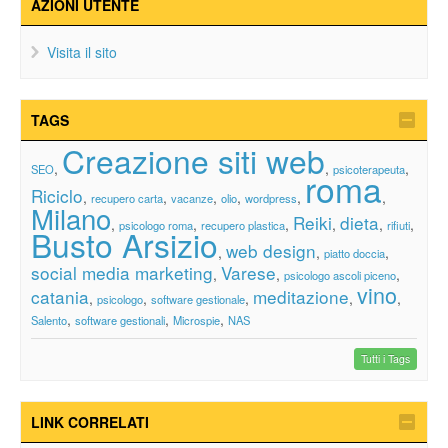
AZIONI UTENTE
Visita il sito
TAGS
Creazione siti web
,
,
,
SEO
psicoterapeuta
roma
Riciclo
,
,
,
,
,
,
recupero carta
vacanze
olio
wordpress
Milano
Reiki
dieta
,
,
,
,
,
,
psicologo roma
recupero plastica
rifiuti
Busto Arsizio
web design
,
,
,
piatto doccia
social media marketing
Varese
,
,
,
psicologo ascoli piceno
vino
catania
meditazione
,
,
,
,
,
psicologo
software gestionale
,
,
,
Salento
software gestionali
Microspie
NAS
Tutti i Tags
LINK CORRELATI