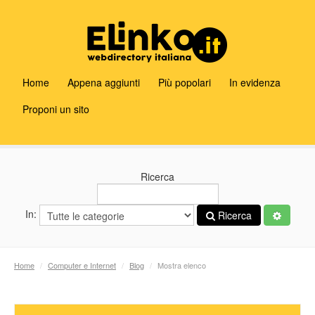
Home
Appena aggiunti
Più popolari
In evidenza
Proponi un sito
Ricerca
In:
Ricerca
Home
/
Computer e Internet
/
Blog
/
Mostra elenco