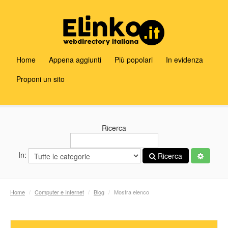
Home
Appena aggiunti
Più popolari
In evidenza
Proponi un sito
Ricerca
In:
Ricerca
Home
/
Computer e Internet
/
Blog
/
Mostra elenco