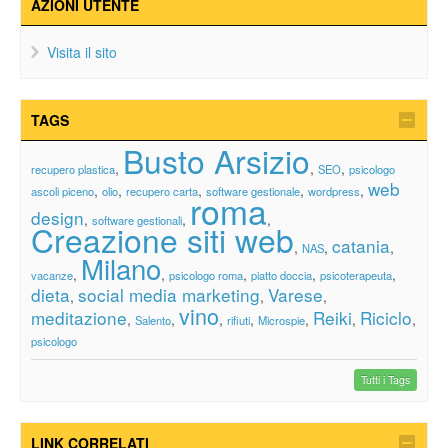
AZIONI UTENTE
Visita il sito
TAGS
Busto Arsizio
,
,
,
recupero plastica
SEO
psicologo
web
,
,
,
,
,
ascoli piceno
olio
recupero carta
software gestionale
wordpress
roma
design
,
,
,
software gestionali
Creazione siti web
catania
,
,
,
NAS
Milano
,
,
,
,
,
vacanze
psicologo roma
piatto doccia
psicoterapeuta
dieta
social media marketing
Varese
,
,
,
vino
meditazione
Reiki
Riciclo
,
,
,
,
,
,
,
Salento
rifiuti
Microspie
psicologo
Tutti i Tags
LINK CORRELATI