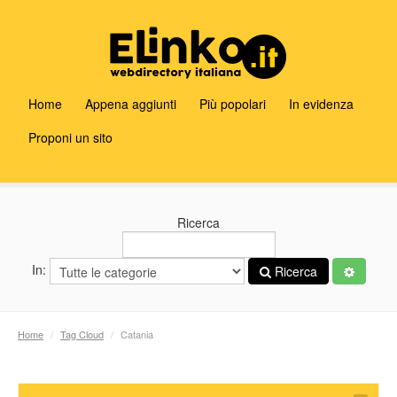
Home
Appena aggiunti
Più popolari
In evidenza
Proponi un sito
Ricerca
In:
Ricerca
Home
/
Tag Cloud
/
Catania