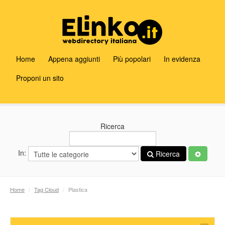
Home
Appena aggiunti
Più popolari
In evidenza
Proponi un sito
Ricerca
In:
Ricerca
Home
/
Tag Cloud
/
Plastica