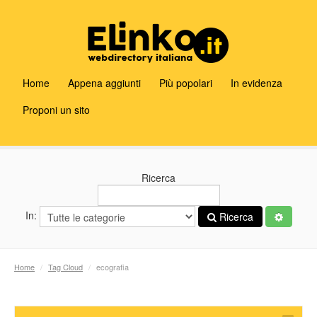
Home
Appena aggiunti
Più popolari
In evidenza
Proponi un sito
Ricerca
In:
Ricerca
Home
/
Tag Cloud
/
ecografia