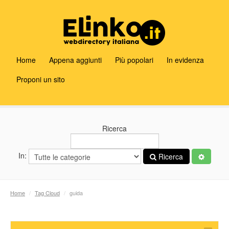
Home
Appena aggiunti
Più popolari
In evidenza
Proponi un sito
Ricerca
In:
Ricerca
Home
/
Tag Cloud
/
guida