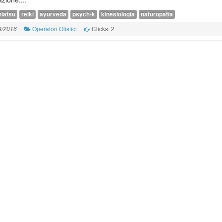
hiatsu
reiki
ayurveda
psych-k
kinesiologia
naturopatia
Operatori Olistici
Clicks: 2
9/2016