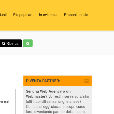
unti
Più popolari
In evidenza
Proponi un sito
Ricerca
DIVENTA PARTNER!
Sei una Web Agency o un
Webmaster
? Vorresti inserire su Elinko
tutti i tuoi siti senza lunghe attese?
ra cui:
Contattaci oggi stesso e scopri come
fare, diventando partner della nostra