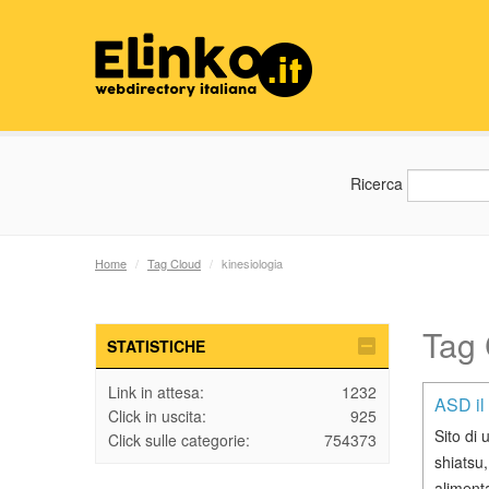
Ricerca
Home
/
Tag Cloud
/
kinesiologia
Tag 
STATISTICHE
Link in attesa:
1232
ASD il 
Click in uscita:
925
Sito di 
Click sulle categorie:
754373
shiatsu,
alimenta