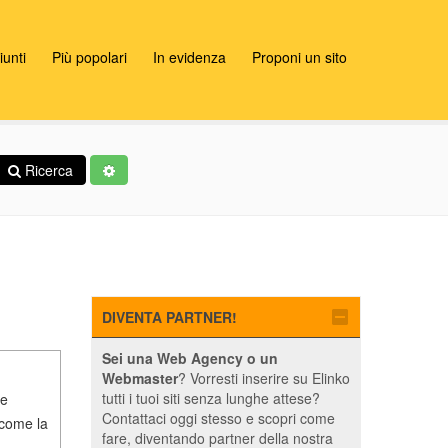
unti
Più popolari
In evidenza
Proponi un sito
Ricerca
DIVENTA PARTNER!
Sei una Web Agency o un
Webmaster
? Vorresti inserire su Elinko
tutti i tuoi siti senza lunghe attese?
le
Contattaci oggi stesso e scopri come
 come la
fare, diventando partner della nostra