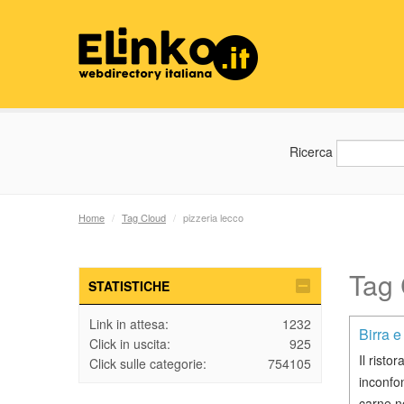
Ricerca
Home
/
Tag Cloud
/
pizzeria lecco
Tag 
STATISTICHE
Link in attesa:
1232
Birra e
Click in uscita:
925
Il risto
Click sulle categorie:
754105
inconfon
carne n