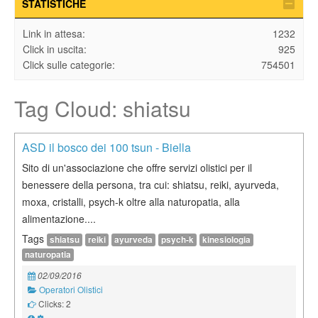
STATISTICHE
Link in attesa:
1232
Click in uscita:
925
Click sulle categorie:
754501
Tag Cloud: shiatsu
ASD il bosco dei 100 tsun - Biella
Sito di un'associazione che offre servizi olistici per il
benessere della persona, tra cui: shiatsu, reiki, ayurveda,
moxa, cristalli, psych-k oltre alla naturopatia, alla
alimentazione....
Tags
shiatsu
reiki
ayurveda
psych-k
kinesiologia
naturopatia
02/09/2016
Operatori Olistici
Clicks: 2