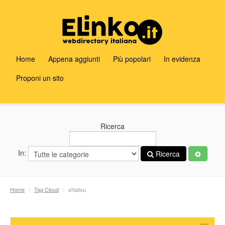
Home
Appena aggiunti
Più popolari
In evidenza
Proponi un sito
Ricerca
In:
Ricerca
Home
/
Tag Cloud
/
shiatsu