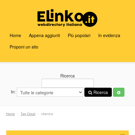
Home
Appena aggiunti
Più popolari
In evidenza
Proponi un sito
Ricerca
In:
Ricerca
Home
/
Tag Cloud
/
vitamine