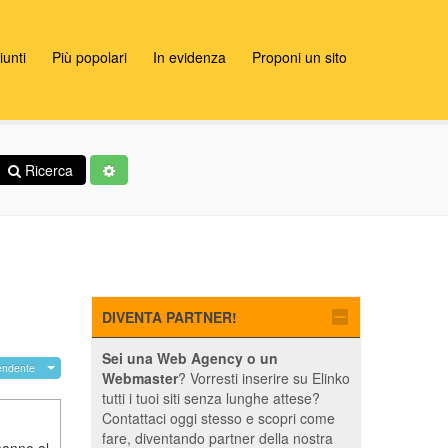
unti
Più popolari
In evidenza
Proponi un sito
Ricerca
DIVENTA PARTNER!
Sei una Web Agency o un
endente
Webmaster
? Vorresti inserire su Elinko
tutti i tuoi siti senza lunghe attese?
Contattaci oggi stesso e scopri come
fare, diventando partner della nostra