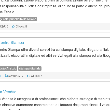
 Etica Comunicazione elabora piani di comunicazione off e online che 
a responsabilità e l'etica dell'impresa, di chi ne fa parte e anche dei prod
a Etica è...
genzia pubblicitaria Milano
Clicks: 8
0/2016
Centro Stampa
ntro Stampa offre diversi servizi tra cui stampa digitale, rilegatura libri
izzati, elaborati in digitale ed altri servizi legati alla stampa ed alla tipog
.
usto Arsizio
stampa digitale
b
Clicks: 7
02/10/2017
a Vendita
 Vendita è un'agenzia di professionisti che elabora strategie di market
obiettivo aumentare concretamente i fatturati dei propri clienti, il valor