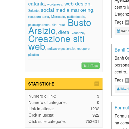
Agenzia
catania
web design
,
,
,
wordpress
centro l
social media marketing
,
,
Salento
L'agenzi
,
,
,
recupero carta
Microspie
piatto doccia
Busto
Tags
A
,
,
,
psicologo roma
olio
rifiuti
Arsizio
dieta
04/1
,
,
,
vacanze
Creazione siti
web
,
,
software gestionale
recupero
Banfi 
plastica
Banfi Ce
personal
Tutti i Tags
centro..
Tags
B
STATISTICHE
ikiwe
Numero di link:
3
Numero di categorie:
0
Formul
Link in attesa:
1232
Click in uscita:
922
Formula
Click sulle categorie:
753631
ha come 