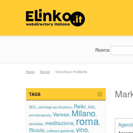
Ricerca
Home
/
Servizi
/
Marketing e Pubblicità
Mark
TAGS
Reiki
,
,
,
,
SEO
psicologo ascoli piceno
NAS
Milano
Varese
,
,
,
psicoterapeuta
roma
meditazione
,
,
,
psicologo
Agenzi
vino
Riciclo
,
,
,
software gestionali