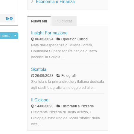
Economia e Finanza
Più cliccati
Nuovi siti
Insight Formazione
endente
06/02/2024
Operatori Olistici
Nata dall'esperienza di Milena Screm,
Counselor Supervisor Trainer, da quattro
decenni la Scuola...
Skattola
26/09/2023
Fotografi
Skattola è la prima directory italiana dedicata
agli studi fotografici a noleggio ed alle...
Il Ciclope
14/06/2023
Ristoranti e Pizzerie
Ristorante Pizzeria di Busto Arsizio, Il
Ciclope è stato uno dei locali "storici" della
città,...