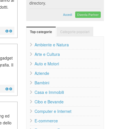
hanno al
directory.
otti.
Accedi
Diventa Partner
Categorie popolari
Top categorie
Ambiente e Natura
Arte e Cultura
, gadget
Auto e Motori
rafia. Il
Aziende
Bambini
Casa e Immobili
Cibo e Bevande
Computer e Internet
ing ed
E-commerce
e dello