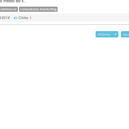
o medio ed il...
commerce
consulenza marketing
Clicks: 1
8/2016
Alfabetico
Asc