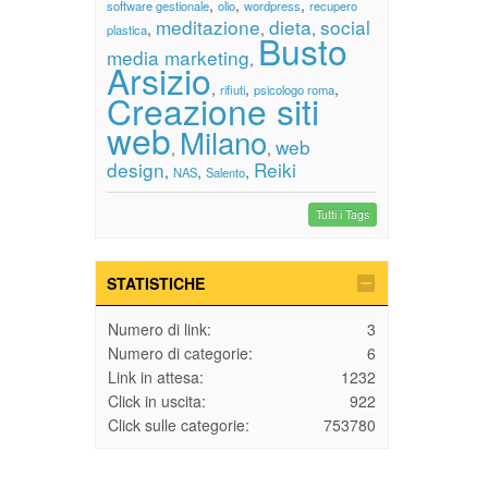
,
,
,
software gestionale
olio
wordpress
recupero
meditazione
dieta
social
,
,
,
plastica
Busto
media marketing
,
Arsizio
,
,
,
rifiuti
psicologo roma
Creazione siti
web
Milano
web
,
,
design
Reiki
,
,
,
NAS
Salento
Tutti i Tags
STATISTICHE
Numero di link:
3
Numero di categorie:
6
Link in attesa:
1232
Click in uscita:
922
Click sulle categorie:
753780