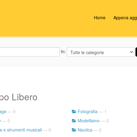
Home
Appena aggi
In:
po Libero
lage
— 0
Fotografia
— 1
y
— 0
Modellismo
— 0
a e strumenti musicali
— 0
Nautica
— 2