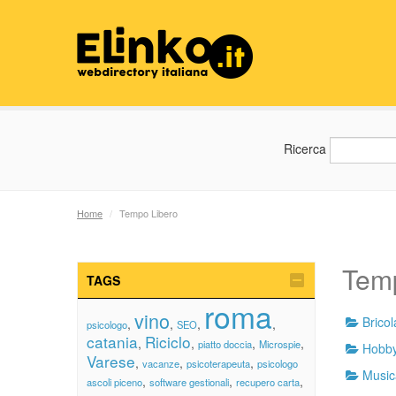
Ricerca
Home
/
Tempo Libero
Tem
TAGS
roma
vino
Brico
,
,
,
,
psicologo
SEO
catania
Riciclo
,
,
,
,
piatto doccia
Microspie
Hobb
Varese
,
,
,
vacanze
psicoterapeuta
psicologo
Music
,
,
,
ascoli piceno
software gestionali
recupero carta