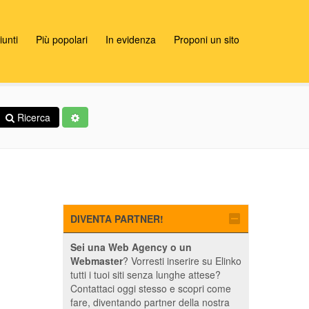
unti
Più popolari
In evidenza
Proponi un sito
Ricerca
DIVENTA PARTNER!
Sei una Web Agency o un
Webmaster
? Vorresti inserire su Elinko
tutti i tuoi siti senza lunghe attese?
Contattaci oggi stesso e scopri come
fare, diventando partner della nostra