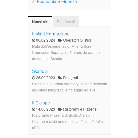
Economia e Finanza
Più cliccati
Nuovi siti
Insight Formazione
06/02/2024
Operatori Olistici
Nata dall'esperienza di Milena Screm,
Counselor Supervisor Trainer, da quattro
decenni la Scuola...
Skattola
26/09/2023
Fotografi
Skattola è la prima directory italiana dedicata
agli studi fotografici a noleggio ed alle...
Il Ciclope
14/06/2023
Ristoranti e Pizzerie
Ristorante Pizzeria di Busto Arsizio, Il
Ciclope è stato uno dei locali "storici" della
città,...