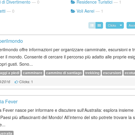
 di Divertimento
— 0
Residence Turistici
— 1
tti
— 0
Voli Aerei
— 1
Clicks
Asc
perilmondo
erilmondo offre informazioni per organizzare camminate, escursioni e t
per il mondo. Consente di cercare il percorso più adatto alle proprie es
opri gusti. Sono...
aggi a piedi
camminare
cammino di santiago
trekking
escursioni
ecotu
Clicks: 1
8/2016
lia Fever
a Fever nasce per informare e discutere sull'Australia: esplora insieme 
Paesi più affascinanti del Mondo! All’interno del sito potrete trovare la s
...
ustralia