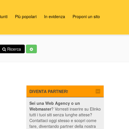
unti
Più popolari
In evidenza
Proponi un sito
Ricerca
DIVENTA PARTNER!
Sei una Web Agency o un
Webmaster
? Vorresti inserire su Elinko
tutti i tuoi siti senza lunghe attese?
Contattaci oggi stesso e scopri come
fare, diventando partner della nostra