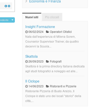
Economia e Finanza
Più cliccati
Nuovi siti
endente
Insight Formazione
06/02/2024
Operatori Olistici
Nata dall'esperienza di Milena Screm,
Counselor Supervisor Trainer, da quattro
decenni la Scuola...
Skattola
26/09/2023
Fotografi
Skattola è la prima directory italiana dedicata
agli studi fotografici a noleggio ed alle...
Il Ciclope
14/06/2023
Ristoranti e Pizzerie
Ristorante Pizzeria di Busto Arsizio, Il
Ciclope è stato uno dei locali "storici" della
città,...