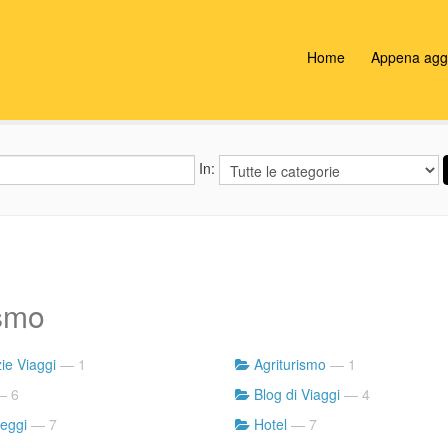
Home
Appena aggi
In:
smo
ie Viaggi
— 1
Agriturismo
— 1
 6
Blog di Viaggi
— 4
eggi
— 7
Hotel
— 7