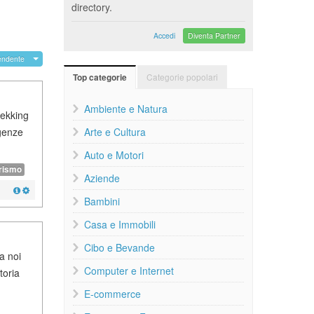
directory.
Accedi
Diventa Partner
endente
Categorie popolari
Top categorie
Ambiente e Natura
rekking
igenze
Arte e Cultura
Auto e Motori
rismo
Aziende
Bambini
Casa e Immobili
Cibo e Bevande
a noi
Computer e Internet
toria
E-commerce