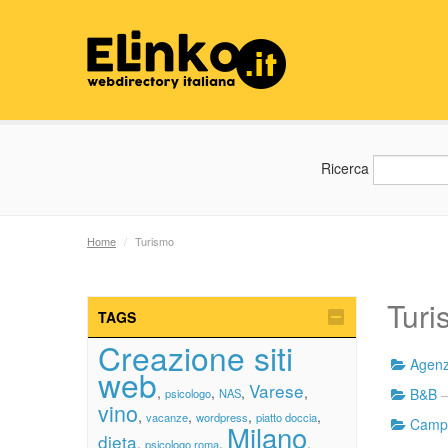
Ricerca
Home
/
Turismo
Turi
TAGS
Creazione siti
Agenz
web
Varese
,
,
,
,
B&B
—
psicologo
NAS
vino
,
,
,
,
vacanze
wordpress
piatto doccia
Camp
Milano
dieta
,
,
,
psicologo roma