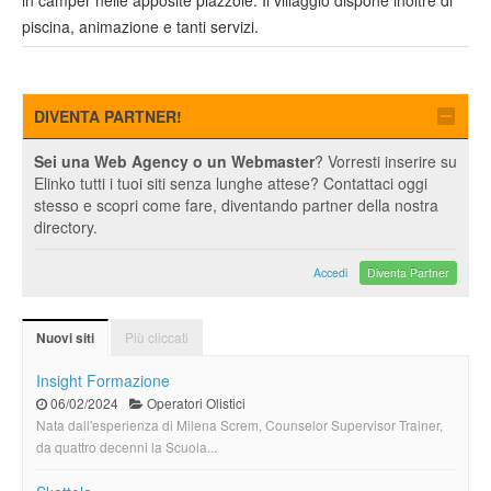
in camper nelle apposite piazzole. Il villaggio dispone inoltre di
piscina, animazione e tanti servizi.
DIVENTA PARTNER!
Sei una Web Agency o un Webmaster
? Vorresti inserire su
Elinko tutti i tuoi siti senza lunghe attese? Contattaci oggi
stesso e scopri come fare, diventando partner della nostra
directory.
Accedi
Diventa Partner
Più cliccati
Nuovi siti
Insight Formazione
06/02/2024
Operatori Olistici
Nata dall'esperienza di Milena Screm, Counselor Supervisor Trainer,
da quattro decenni la Scuola...