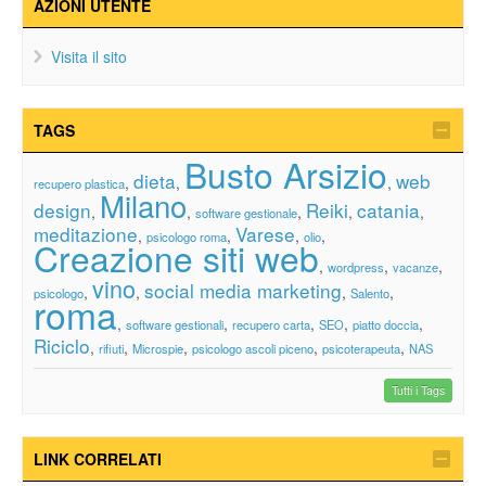
AZIONI UTENTE
Visita il sito
TAGS
Busto Arsizio
dieta
web
,
,
,
recupero plastica
Milano
design
Reiki
catania
,
,
,
,
,
software gestionale
meditazione
Varese
,
,
,
,
psicologo roma
olio
Creazione siti web
,
,
,
wordpress
vacanze
vino
social media marketing
,
,
,
,
psicologo
Salento
roma
,
,
,
,
,
software gestionali
recupero carta
SEO
piatto doccia
Riciclo
,
,
,
,
,
rifiuti
Microspie
psicologo ascoli piceno
psicoterapeuta
NAS
Tutti i Tags
LINK CORRELATI