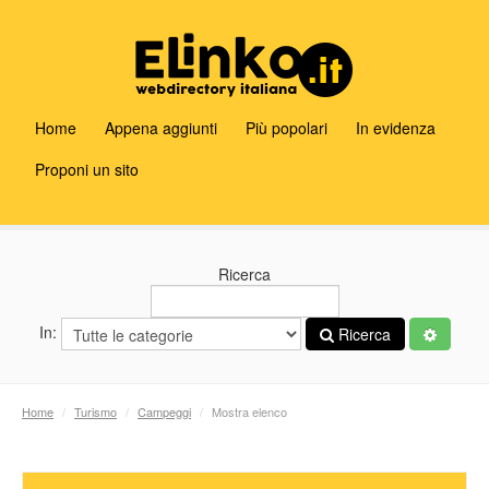
Home
Appena aggiunti
Più popolari
In evidenza
Proponi un sito
Ricerca
In:
Ricerca
Home
/
Turismo
/
Campeggi
/
Mostra elenco